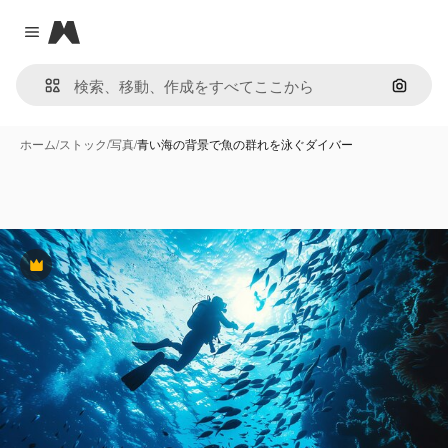
Magnific
Close menu
画像で
ホーム
/
ストック
/
写真
/
青い海の背景で魚の群れを泳ぐダイバー
Premium