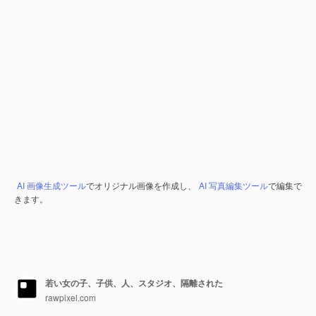
AI 画像生成ツール
でオリジナル画像を作成し、
AI 写真編集ツール
で編集で
きます。
若い女の子、子供、人、スタジオ、隔離された
rawpixel.com