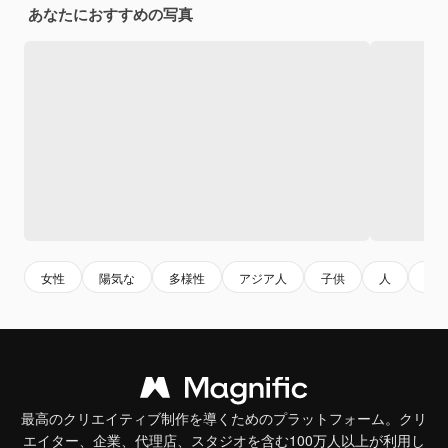
あなたにおすすめの写真
女性
陽気な
多様性
アジア人
子供
人
若
最高のクリエイティブ制作を導くためのプラットフォーム。クリ
エイター、企業、代理店、スタジオを含む100万人以上が利用し