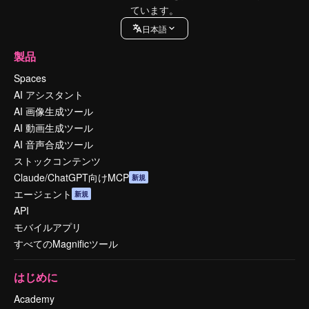
ています。
日本語
製品
Spaces
AI アシスタント
AI 画像生成ツール
AI 動画生成ツール
AI 音声合成ツール
ストックコンテンツ
Claude/ChatGPT向けMCP
新規
エージェント
新規
API
モバイルアプリ
すべてのMagnificツール
はじめに
Academy