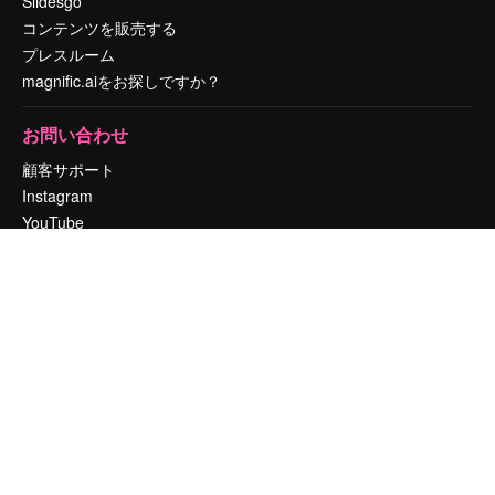
Slidesgo
コンテンツを販売する
プレスルーム
magnific.aiをお探しですか？
お問い合わせ
顧客サポート
Instagram
YouTube
LinkedIn
TikTok
Discord
X
Reddit
Copyright © 2010-
2026
Freepik Company S.L.U.
無断複写・転載を禁じま
す
.