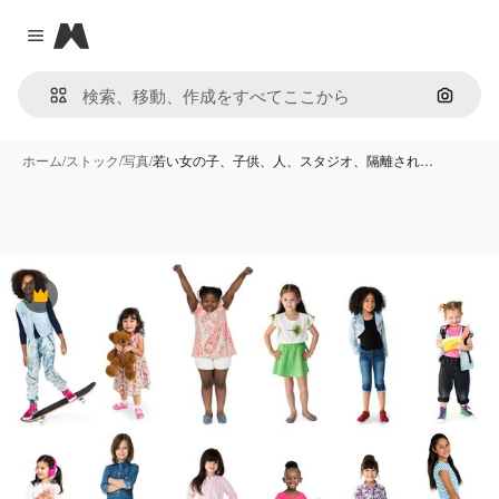
Magnific
Close menu
画像で
ホーム
/
ストック
/
写真
/
若い女の子、子供、人、スタジオ、隔離され…
Premium