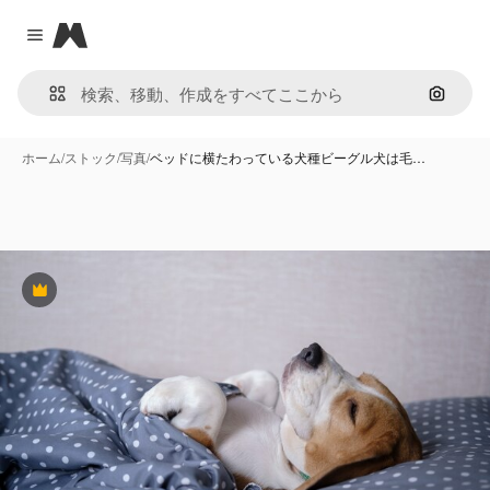
Magnific
Close menu
画像で
ホーム
/
ストック
/
写真
/
ベッドに横たわっている犬種ビーグル犬は毛…
Premium