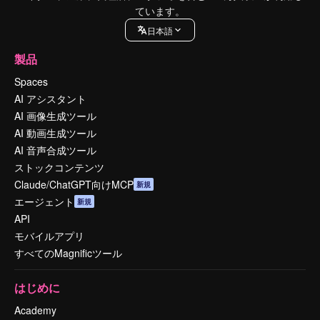
ています。
日本語
製品
Spaces
AI アシスタント
AI 画像生成ツール
AI 動画生成ツール
AI 音声合成ツール
ストックコンテンツ
Claude/ChatGPT向けMCP
新規
エージェント
新規
API
モバイルアプリ
すべてのMagnificツール
はじめに
Academy