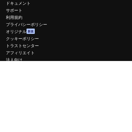
ドキュメント
サポート
利用規約
プライバシーポリシー
オリジナル
新規
クッキーポリシー
トラストセンター
アフィリエイト
法人向け
運営
料金
会社概要
Reviews
採用情報
検索トレンド
ブログ
イベント