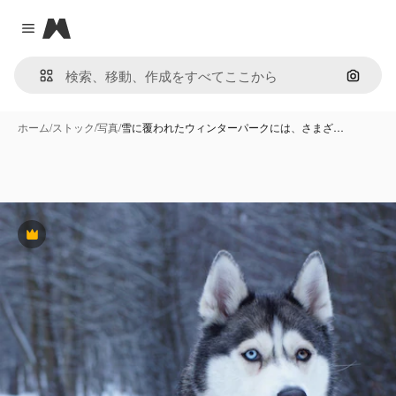
Magnific
Close menu
画像で
ホーム
/
ストック
/
写真
/
雪に覆われたウィンターパークには、さまざ…
Premium