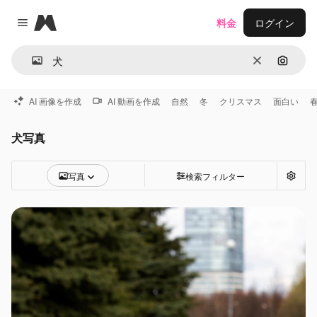
Magnific
料金
ログイン
Close menu
消去
画像で
AI 画像を作成
AI 動画を作成
自然
冬
クリスマス
面白い
犬写真
写真
検索フィルター