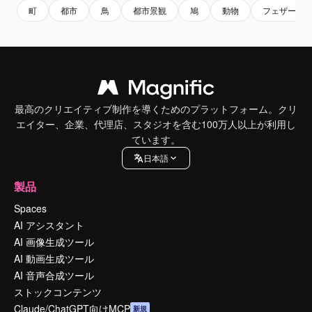
町
都市
鳥
都市景観
鳩
動物
フェザー
最高のクリエイティブ制作を導くためのプラットフォーム。クリ
エイター、企業、代理店、スタジオを含む100万人以上が利用し
ています。
日本語
製品
Spaces
AI アシスタント
AI 画像生成ツール
AI 動画生成ツール
AI 音声合成ツール
ストックコンテンツ
Claude/ChatGPT向けMCP
新規