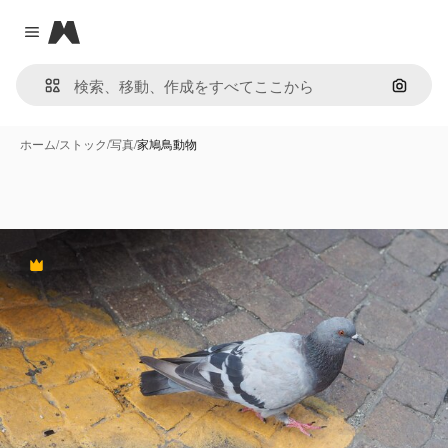
Magnific
Close menu
画像で
ホーム
/
ストック
/
写真
/
家鳩鳥動物
Premium