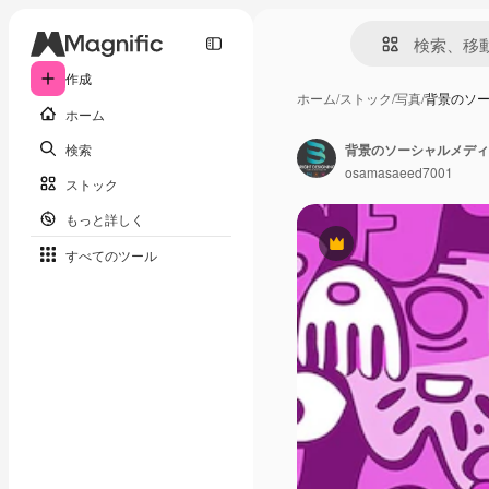
作成
ホーム
/
ストック
/
写真
/
背景のソー
ホーム
検索
osamasaeed7001
ストック
もっと詳しく
Premium
すべてのツール