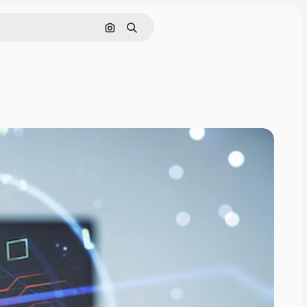
画像で検索
検索