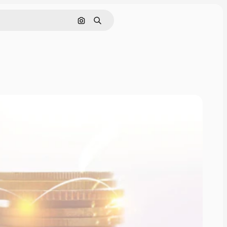
画像で検索
検索