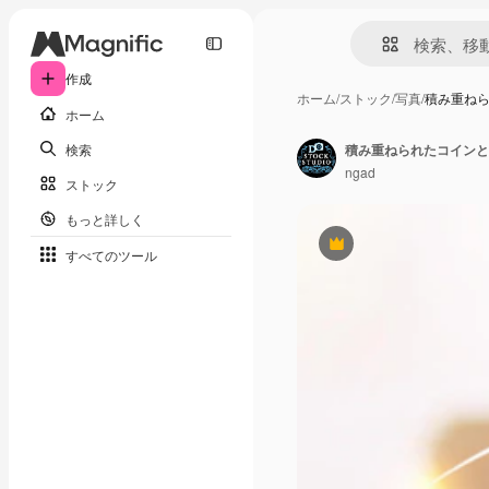
作成
ホーム
/
ストック
/
写真
/
積み重ね
ホーム
検索
積み重ねられたコインと
ngad
ストック
もっと詳しく
Premium
すべてのツール