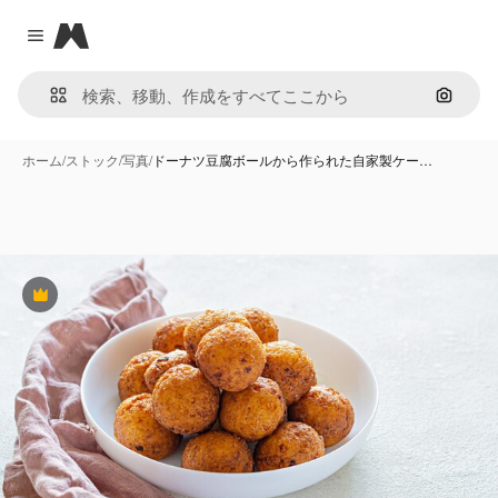
Magnific
Close menu
画像で
ホーム
/
ストック
/
写真
/
ドーナツ豆腐ボールから作られた自家製ケー…
Premium