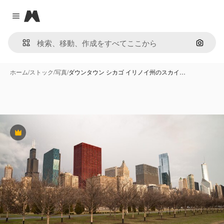
Magnific
Close menu
画像で
ホーム
/
ストック
/
写真
/
ダウンタウン シカゴ イリノイ州のスカイ…
Premium