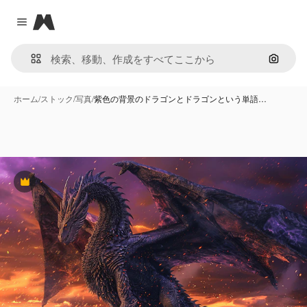
Magnific
Close menu
画像で
ホーム
/
ストック
/
写真
/
紫色の背景のドラゴンとドラゴンという単語…
Premium