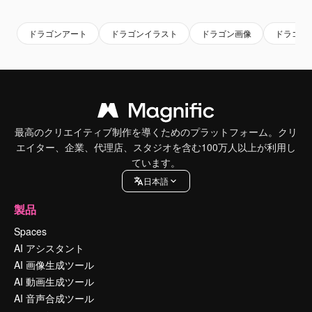
ドラゴンアート
ドラゴンイラスト
ドラゴン画像
ドラゴン
最高のクリエイティブ制作を導くためのプラットフォーム。クリ
エイター、企業、代理店、スタジオを含む100万人以上が利用し
ています。
日本語
製品
Spaces
AI アシスタント
AI 画像生成ツール
AI 動画生成ツール
AI 音声合成ツール