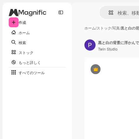
作成
ホーム
/
ストック
/
写真
/
黒と白の
ホーム
検索
黒と白の背景に浮かんで
Twin Studio
ストック
もっと詳しく
Premium
すべてのツール