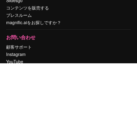
Slidesgo
コンテンツを販売する
プレスルーム
magnific.aiをお探しですか？
お問い合わせ
顧客サポート
Instagram
YouTube
LinkedIn
TikTok
Discord
X
Reddit
Copyright © 2010-
2026
Freepik Company S.L.U.
無断複写・転載を禁じま
す
.