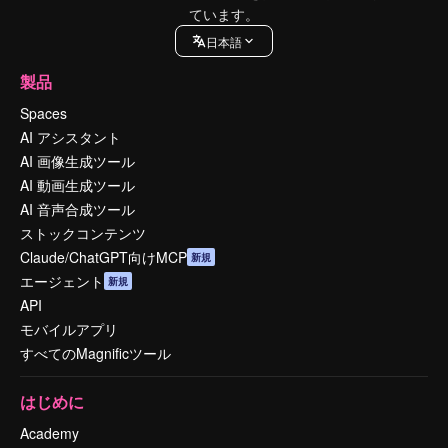
ています。
日本語
製品
Spaces
AI アシスタント
AI 画像生成ツール
AI 動画生成ツール
AI 音声合成ツール
ストックコンテンツ
Claude/ChatGPT向けMCP
新規
エージェント
新規
API
モバイルアプリ
すべてのMagnificツール
はじめに
Academy