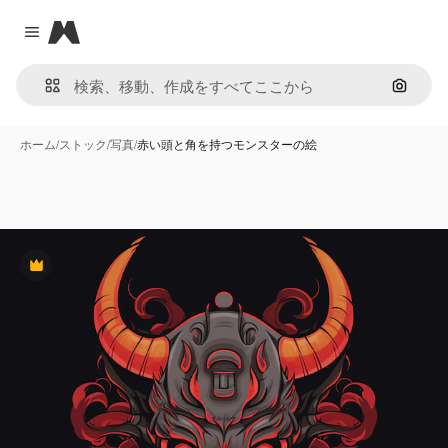
Magnific
Close menu
画像で
ホーム
/
ストック
/
写真
/
赤い頭と角を持つモンスターの絵
Premium