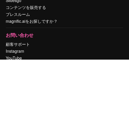
Slidesgo
コンテンツを販売する
プレスルーム
magnific.aiをお探しですか？
お問い合わせ
顧客サポート
Instagram
YouTube
LinkedIn
TikTok
Discord
X
Reddit
Copyright © 2010-
2026
Freepik Company S.L.U.
無断複写・転載を禁じま
す
.