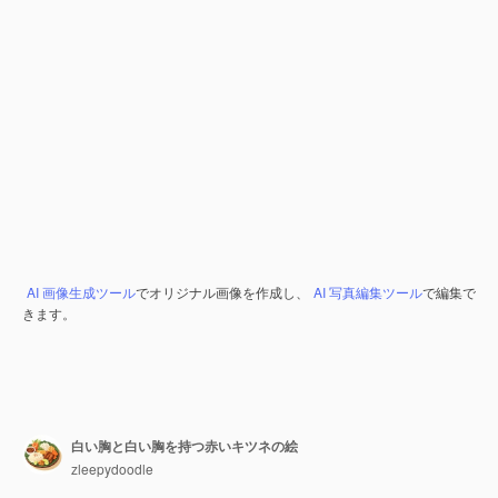
AI 画像生成ツール
でオリジナル画像を作成し、
AI 写真編集ツール
で編集で
きます。
白い胸と白い胸を持つ赤いキツネの絵
zleepydoodle