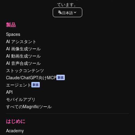
ています。
日本語
製品
Spaces
AI アシスタント
AI 画像生成ツール
AI 動画生成ツール
AI 音声合成ツール
ストックコンテンツ
Claude/ChatGPT向けMCP
新規
エージェント
新規
API
モバイルアプリ
すべてのMagnificツール
はじめに
Academy