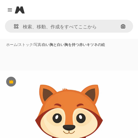
Magnific
Close menu
画像で
ホーム
/
ストック
/
写真
/
白い胸と白い胸を持つ赤いキツネの絵
Premium