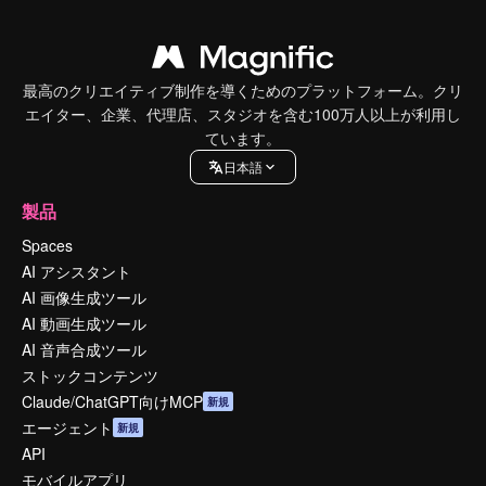
最高のクリエイティブ制作を導くためのプラットフォーム。クリ
エイター、企業、代理店、スタジオを含む100万人以上が利用し
ています。
日本語
製品
Spaces
AI アシスタント
AI 画像生成ツール
AI 動画生成ツール
AI 音声合成ツール
ストックコンテンツ
Claude/ChatGPT向けMCP
新規
エージェント
新規
API
モバイルアプリ