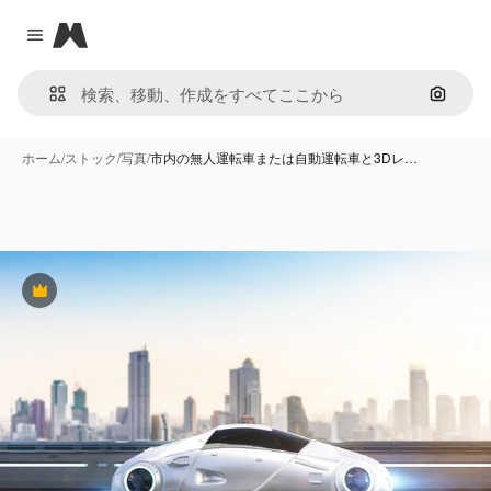
Magnific
Close menu
画像で
ホーム
/
ストック
/
写真
/
市内の無人運転車または自動運転車と3Dレ…
Premium