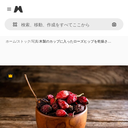
Magnific
Close menu
画像で
ホーム
/
ストック
/
写真
/
木製のカップに入ったローズヒップを乾燥さ…
Premium