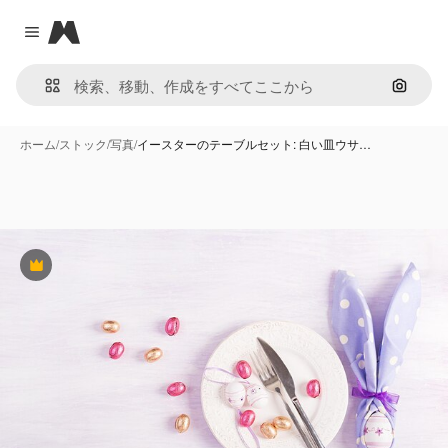
Magnific
Close menu
画像で
ホーム
/
ストック
/
写真
/
イースターのテーブルセット: 白い皿ウサ…
Premium