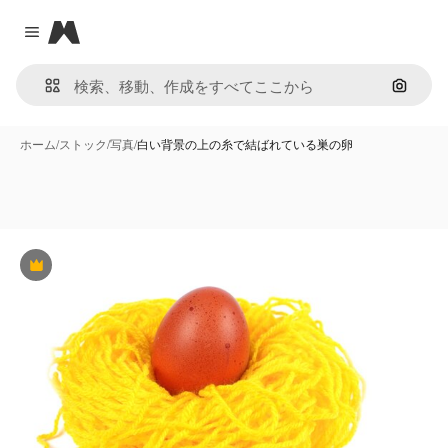
Magnific
Close menu
画像で
ホーム
/
ストック
/
写真
/
白い背景の上の糸で結ばれている巣の卵
Premium