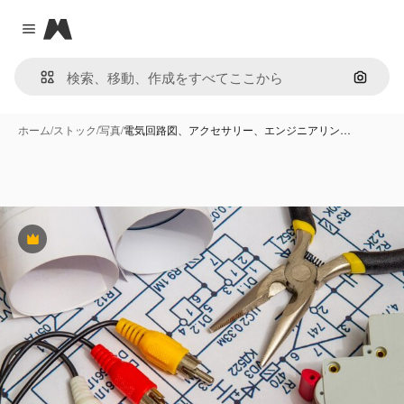
Magnific
Close menu
画像で
ホーム
/
ストック
/
写真
/
電気回路図、アクセサリー、エンジニアリン…
Premium