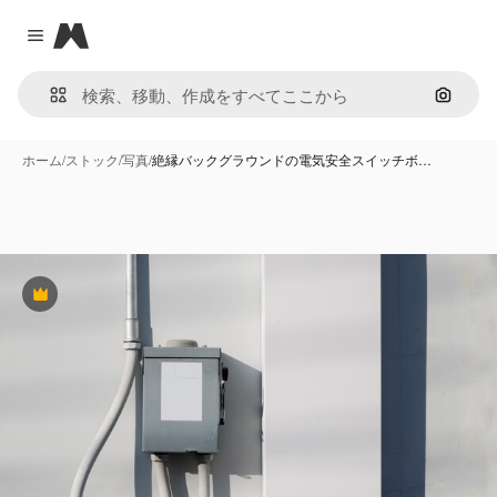
Magnific
Close menu
画像で
ホーム
/
ストック
/
写真
/
絶縁バックグラウンドの電気安全スイッチボ…
Premium