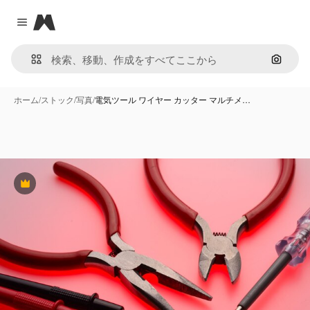
Magnific
Close menu
画像で
ホーム
/
ストック
/
写真
/
電気ツール ワイヤー カッター マルチメ…
Premium