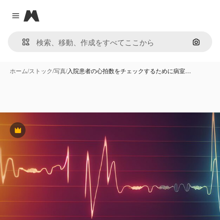
Magnific
Close menu
画像で
ホーム
/
ストック
/
写真
/
入院患者の心拍数をチェックするために病室…
Premium