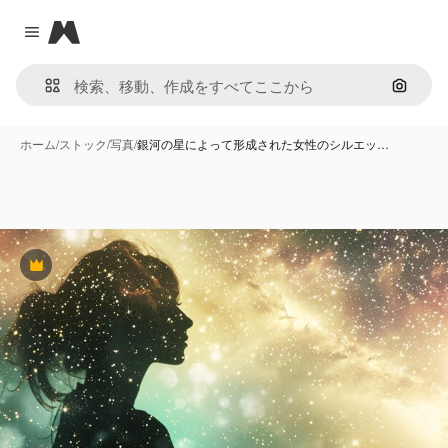
Magnific
Close menu
画像で
ホーム
/
ストック
/
写真
/
銀河の星によって形成された女性のシルエッ…
Premium