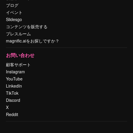
ブログ
イベント
Slidesgo
コンテンツを販売する
プレスルーム
magnific.aiをお探しですか？
お問い合わせ
顧客サポート
Instagram
YouTube
LinkedIn
TikTok
Discord
X
Reddit