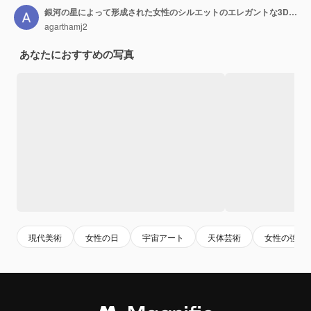
銀河の星によって形成された女性のシルエットのエレガントな3Dレンダリング
agarthamj2
あなたにおすすめの写真
現代美術
女性の日
宇宙アート
天体芸術
女性の強さ