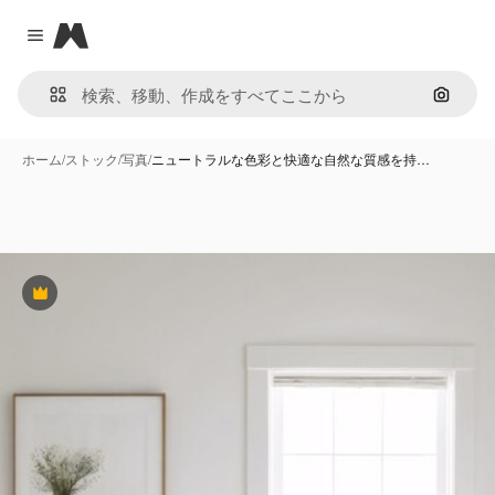
Magnific
Close menu
画像で
ホーム
/
ストック
/
写真
/
ニュートラルな色彩と快適な自然な質感を持…
Premium