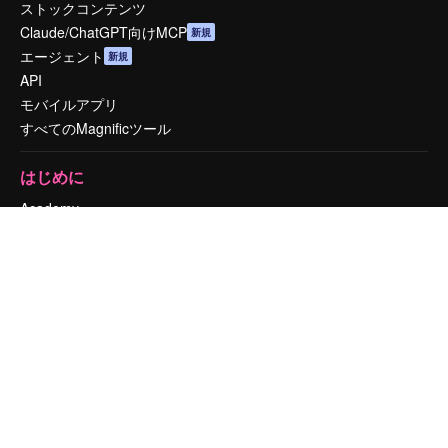
ストックコンテンツ
Claude/ChatGPT向けMCP
新規
エージェント
新規
API
モバイルアプリ
すべてのMagnificツール
はじめに
Academy
ドキュメント
サポート
利用規約
プライバシーポリシー
オリジナル
新規
クッキーポリシー
トラストセンター
アフィリエイト
法人向け