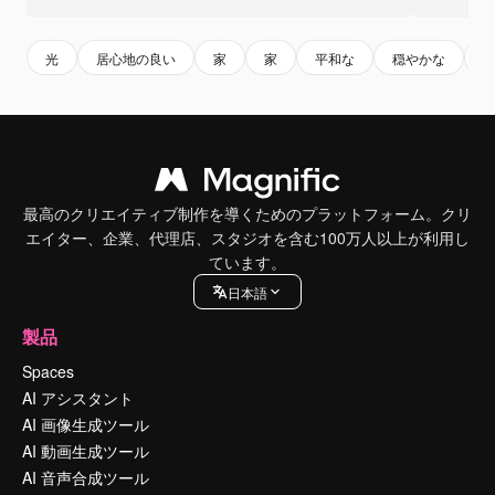
光
居心地の良い
家
家
平和な
穏やかな
最高のクリエイティブ制作を導くためのプラットフォーム。クリ
エイター、企業、代理店、スタジオを含む100万人以上が利用し
ています。
日本語
製品
Spaces
AI アシスタント
AI 画像生成ツール
AI 動画生成ツール
AI 音声合成ツール