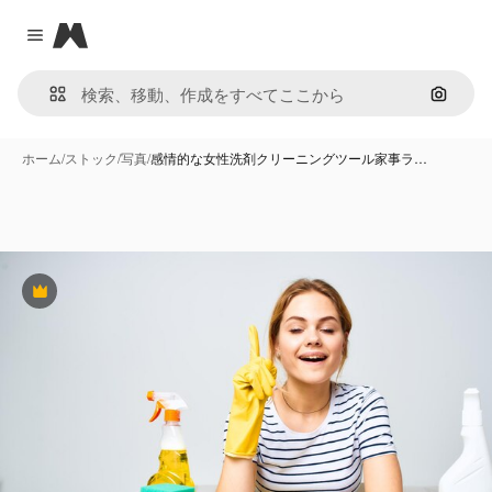
Magnific
Close menu
画像で
ホーム
/
ストック
/
写真
/
感情的な女性洗剤クリーニングツール家事ラ…
Premium