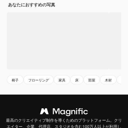
あなたにおすすめの写真
椅子
フローリング
家具
床
部屋
木材
白
最高のクリエイティブ制作を導くためのプラットフォーム。クリ
エイター、企業、代理店、スタジオを含む100万人以上が利用し