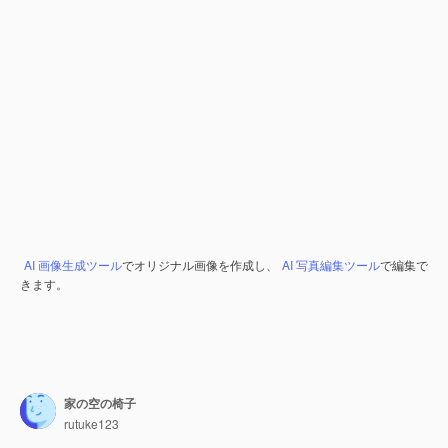
AI 画像生成ツール
でオリジナル画像を作成し、
AI 写真編集ツール
で編集で
きます。
家の空の椅子
rutuke123