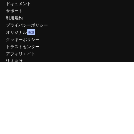
ドキュメント
サポート
利用規約
プライバシーポリシー
オリジナル
新規
クッキーポリシー
トラストセンター
アフィリエイト
法人向け
運営
料金
会社概要
Reviews
採用情報
検索トレンド
ブログ
イベント