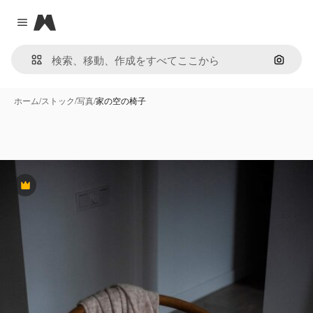
Magnific
Close menu
画像で
ホーム
/
ストック
/
写真
/
家の空の椅子
Premium