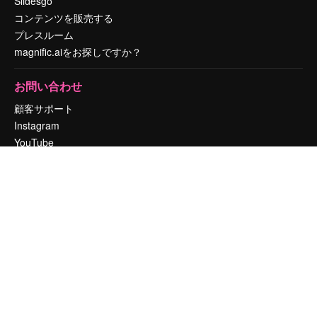
Slidesgo
コンテンツを販売する
プレスルーム
magnific.aiをお探しですか？
お問い合わせ
顧客サポート
Instagram
YouTube
LinkedIn
TikTok
Discord
X
Reddit
Copyright © 2010-
2026
Freepik Company S.L.U.
無断複写・転載を禁じま
す
.