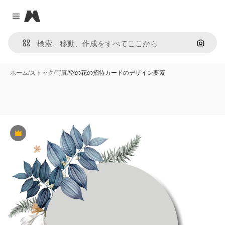
Magnific
Close menu
画像で
ホーム
/
ストック
/
写真
/
空の花の招待カードのデザイン要素
Premium