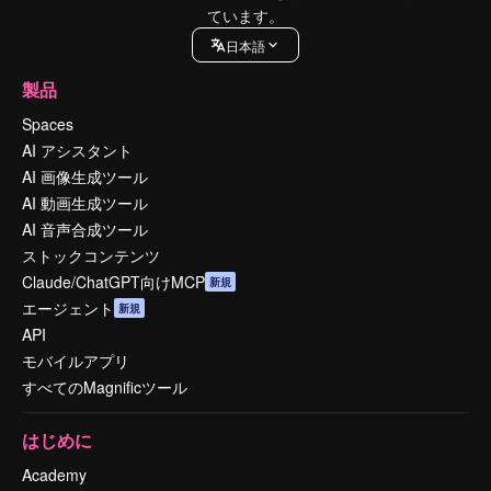
ています。
日本語
製品
Spaces
AI アシスタント
AI 画像生成ツール
AI 動画生成ツール
AI 音声合成ツール
ストックコンテンツ
Claude/ChatGPT向けMCP
新規
エージェント
新規
API
モバイルアプリ
すべてのMagnificツール
はじめに
Academy