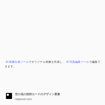
AI 画像生成ツール
でオリジナル画像を作成し、
AI 写真編集ツール
で編集で
きます。
空の花の招待カードのデザイン要素
rawpixel.com