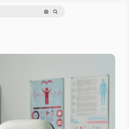
画像で検索
検索