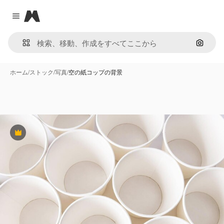
Magnific
Close menu
画像で
ホーム
/
ストック
/
写真
/
空の紙コップの背景
Premium