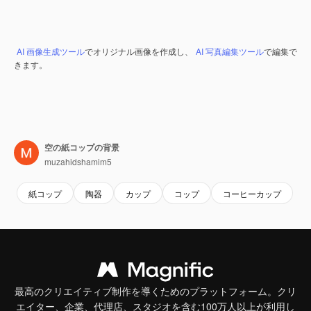
AI 画像生成ツール
でオリジナル画像を作成し、
AI 写真編集ツール
で編集で
きます。
空の紙コップの背景
muzahidshamim5
紙コップ
陶器
カップ
コップ
コーヒーカップ
最高のクリエイティブ制作を導くためのプラットフォーム。クリ
エイター、企業、代理店、スタジオを含む100万人以上が利用し