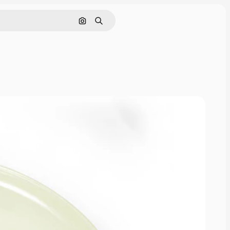
画像で検索
検索