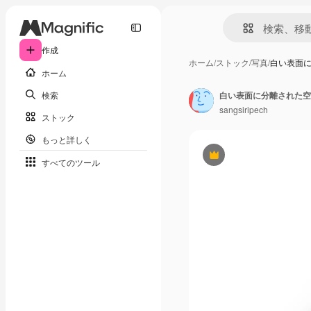
作成
ホーム
/
ストック
/
写真
/
白い表面
ホーム
検索
白い表面に分離された空
sangsiripech
ストック
もっと詳しく
Premium
すべてのツール