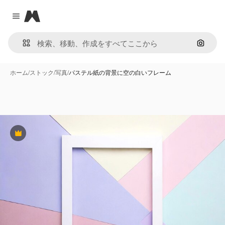
Magnific
Close menu
画像で
ホーム
/
ストック
/
写真
/
パステル紙の背景に空の白いフレーム
Premium