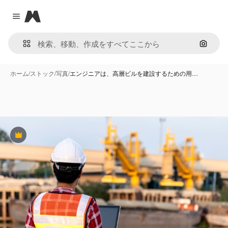
Magnific
Close menu
画像で
ホーム
/
ストック
/
写真
/
エンジニアは、高層ビルを建設するための用…
Premium