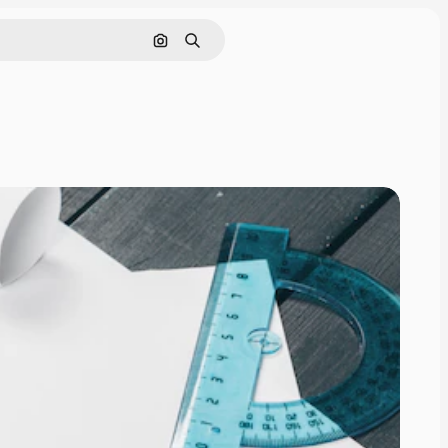
画像で検索
検索