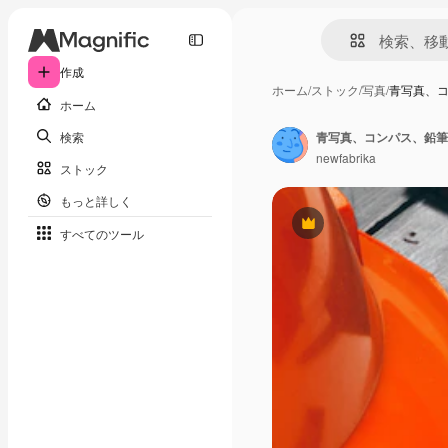
作成
ホーム
/
ストック
/
写真
/
青写真、
ホーム
検索
青写真、コンパス、鉛筆
newfabrika
ストック
もっと詳しく
Premium
すべてのツール