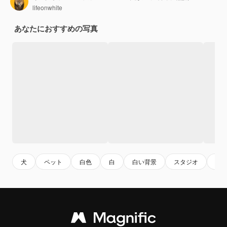
lifeonwhite
あなたにおすすめの写真
犬
ペット
白色
白
白い背景
スタジオ
撮