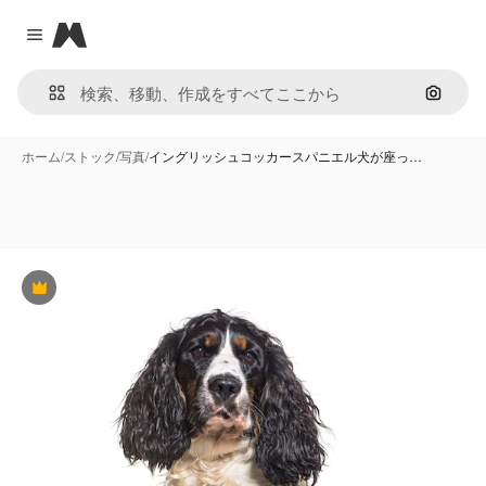
Magnific
Close menu
画像で
ホーム
/
ストック
/
写真
/
イングリッシュコッカースパニエル犬が座っ…
Premium