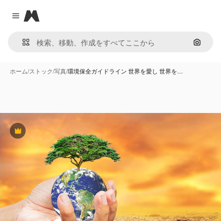
Magnific
Close menu
画像で
ホーム
/
ストック
/
写真
/
環境保全ガイドライン 世界を愛し 世界を…
Premium