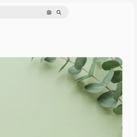
画像で検索
検索