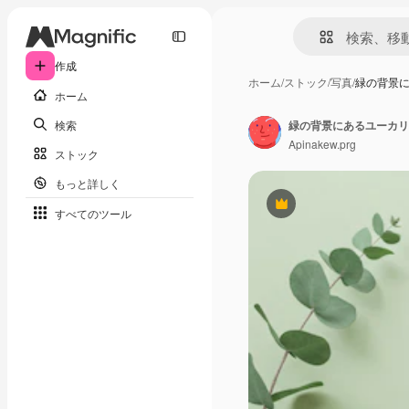
作成
ホーム
/
ストック
/
写真
/
緑の背景
ホーム
検索
緑の背景にあるユーカリ
Apinakew.prg
ストック
もっと詳しく
Premium
すべてのツール