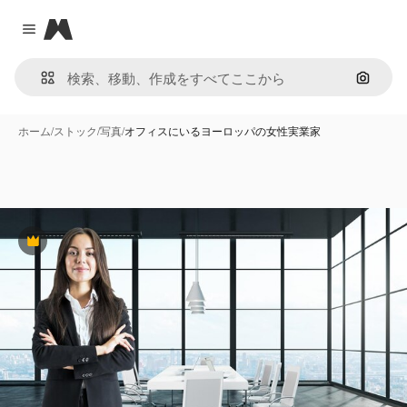
Magnific
Close menu
画像で
ホーム
/
ストック
/
写真
/
オフィスにいるヨーロッパの女性実業家
Premium