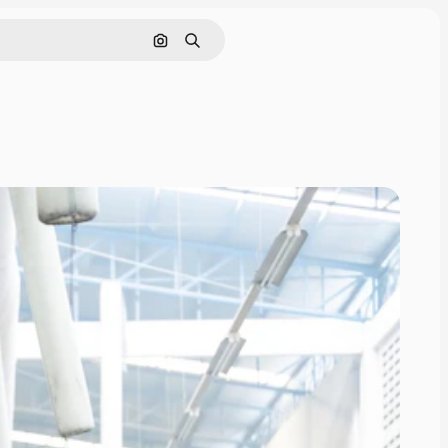
画像で検索
検索