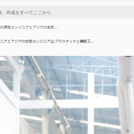
パの男性エンジニアとアジアの女性…
ヨーロッパの男性エンジニアとアジアの女性エンジニアは,プラスチックと鋼鉄工場内の産業機械の管理で,グローバル市場の競争力を確保するために,スムーズに協力します.