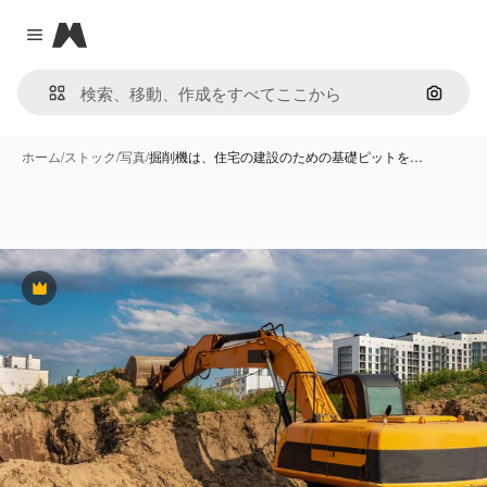
Magnific
Close menu
画像で
ホーム
/
ストック
/
写真
/
掘削機は、住宅の建設のための基礎ピットを…
Premium