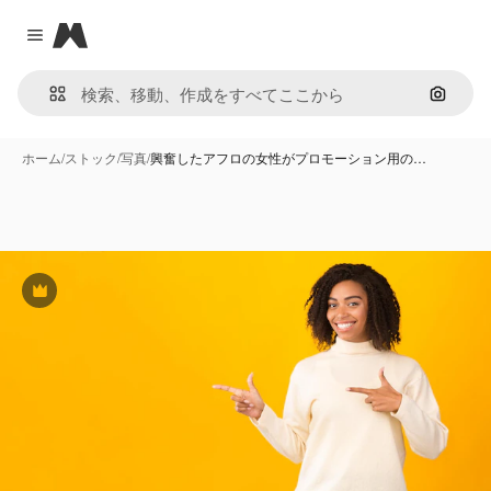
Magnific
Close menu
画像で
ホーム
/
ストック
/
写真
/
興奮したアフロの女性がプロモーション用の…
Premium