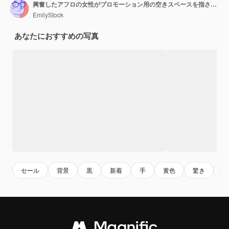
興奮したアフロの女性がプロモーション用の空きスペースを指さしている
EmilyStock
あなたにおすすめの写真
セール
背景
黒
新着
手
黄色
驚き
ジ