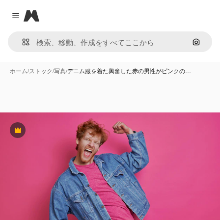
Magnific
Close menu
画像で
ホーム
/
ストック
/
写真
/
デニム服を着た興奮した赤の男性がピンクの…
Premium