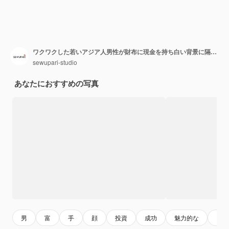
ワクワクした若いアジア人男性が財布に現金を持ち白い背景に隔離された拳を上げています利益と富の概念
sewupari-studio
あなたにおすすめの写真
男
富
手
顔
投資
成功
魅力的な
ジェ