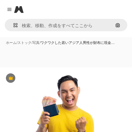
Magnific
Close menu
画像で
ホーム
/
ストック
/
写真
/
ワクワクした若いアジア人男性が財布に現金…
Premium