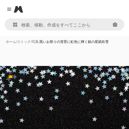
Magnific
Close menu
画像で
ホーム
/
ストック
/
写真
/
黒いお祭りの背景に虹色に輝く銀の星紙吹雪
Premium