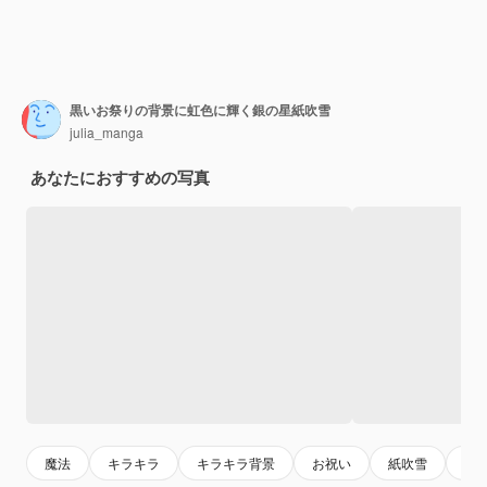
黒いお祭りの背景に虹色に輝く銀の星紙吹雪
julia_manga
あなたにおすすめの写真
魔法
キラキラ
キラキラ背景
お祝い
紙吹雪
パ