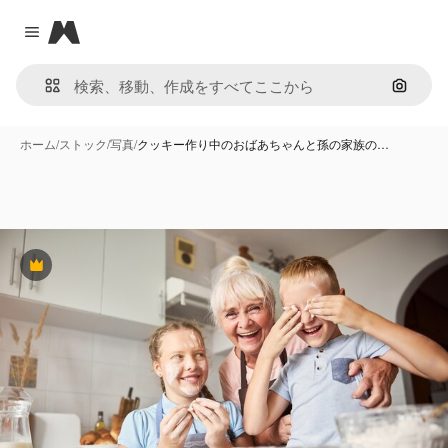
Magnific
Close menu
画像で
ホーム
/
ストック
/
写真
/
クッキー作り中のおばあちゃんと孫の家族の…
Premium