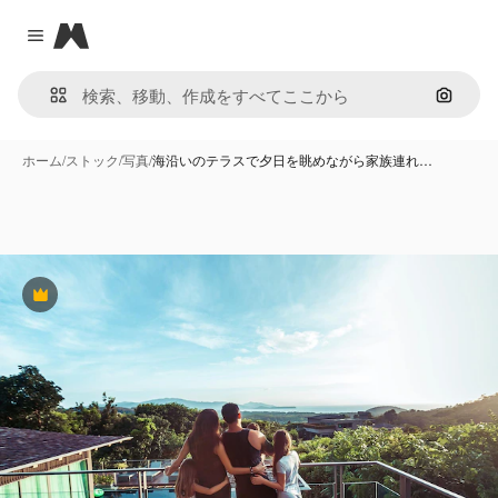
Magnific
Close menu
画像で
ホーム
/
ストック
/
写真
/
海沿いのテラスで夕日を眺めながら家族連れ…
Premium