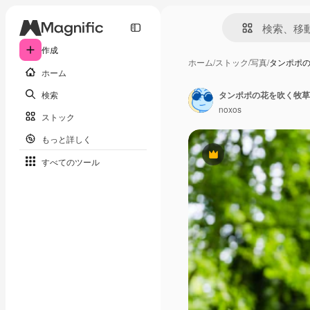
作成
ホーム
/
ストック
/
写真
/
タンポポ
ホーム
検索
タンポポの花を吹く牧草
noxos
ストック
もっと詳しく
Premium
すべてのツール