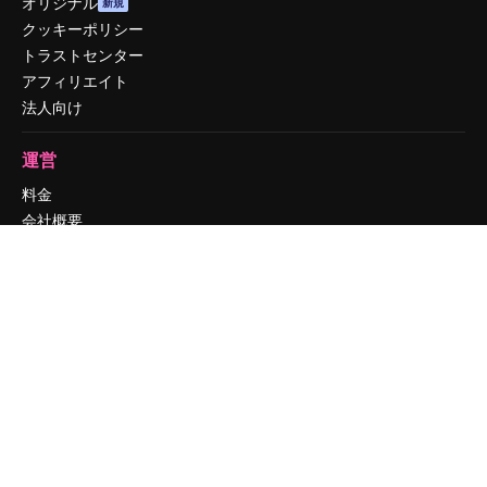
オリジナル
新規
クッキーポリシー
トラストセンター
アフィリエイト
法人向け
運営
料金
会社概要
Reviews
採用情報
検索トレンド
ブログ
イベント
Slidesgo
コンテンツを販売する
プレスルーム
magnific.aiをお探しですか？