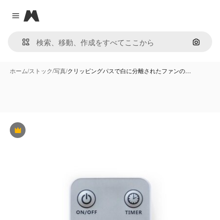
Magnific
Close menu
画像で
ホーム
/
ストック
/
写真
/
クリッピングパスで白に分離されたファンの…
Premium