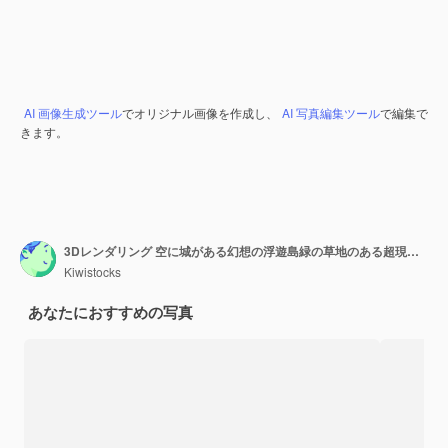
AI 画像生成ツール
でオリジナル画像を作成し、
AI 写真編集ツール
で編集で
きます。
3Dレンダリング 空に城がある幻想の浮遊島緑の草地のある超現実的な飛ぶ島 3D レンダリング
Kiwistocks
あなたにおすすめの写真