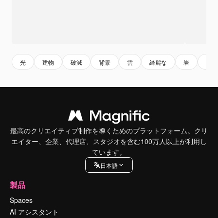
光
建物
破滅
背景
雲
綺麗な
岩
アウ
最高のクリエイティブ制作を導くためのプラットフォーム。クリ
エイター、企業、代理店、スタジオを含む100万人以上が利用し
ています。
日本語
製品
Spaces
AI アシスタント