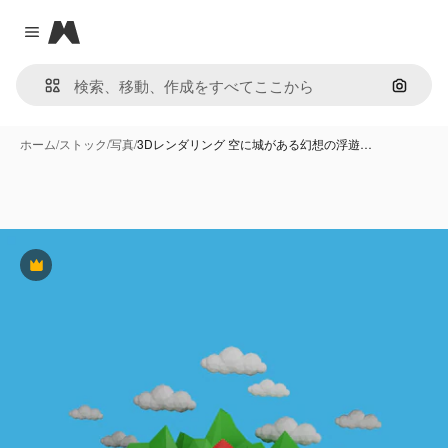
Magnific
Close menu
画像で
ホーム
/
ストック
/
写真
/
3Dレンダリング 空に城がある幻想の浮遊…
Premium