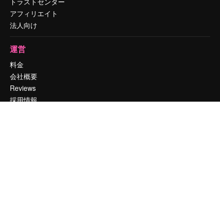
トラストセンター
アフィリエイト
法人向け
運営
料金
会社概要
Reviews
採用情報
検索トレンド
ブログ
イベント
Slidesgo
コンテンツを販売する
プレスルーム
magnific.aiをお探しですか？
お問い合わせ