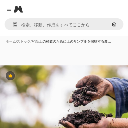
Magnific
Close menu
画像で
ホーム
/
ストック
/
写真
/
土の検査のために土のサンプルを採取する農…
Premium